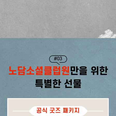
#03
노담소셜클럽원
만을 위한
특별한 선물
공식 굿즈 패키지