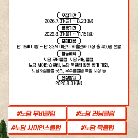
모집기간
2026.7.31(금) ~ 8.23(일)
활동기간
2026.8.31(월) ~ 11.15(일)
모집대상
만 16세 이상 ~ 만 33세 미만의 비흡연자 대상 총 400명 선발
활동혜택
노담 무비클럽, 노담 러닝클럽,
노담 사이언스클럽, 노담 북클럽 활동 참가 기회,
노담소셜클럽 굿즈, 우수클럽원 특별 포상 등
선정발표
2026.8.31(월)