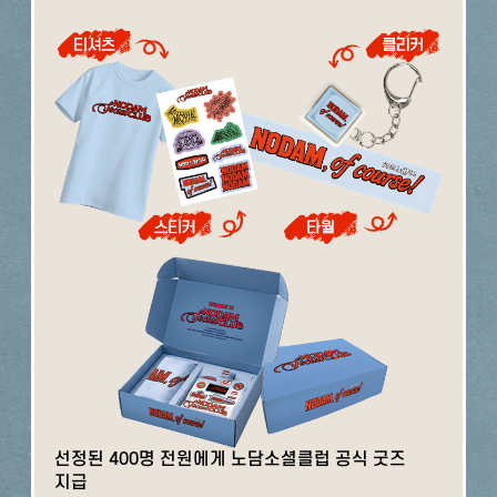
선정된 400명 전원에게 노담소셜클럽 공식 굿즈
지급