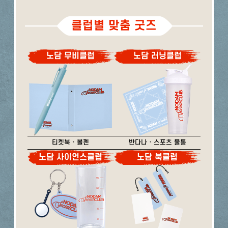
클럽별 맞춤 굿즈
노담 무비클럽
노담 러닝클럽
티켓북 · 볼펜
반다나 · 스포츠 물통
노담 사이언스클럽
노담 북클럽