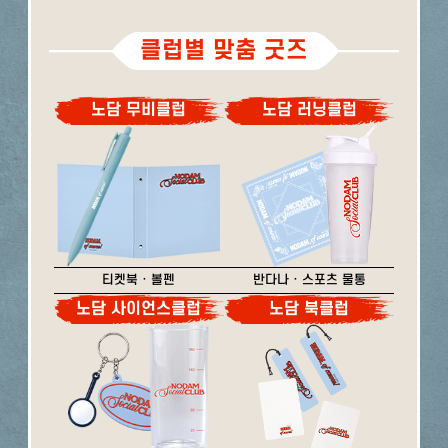
클럽별 맞춤 굿즈
노담 무비클럽
노담 러닝클럽
티켓북 · 볼펜
반다나 · 스포츠 물통
노담 사이언스클럽
노담 북클럽