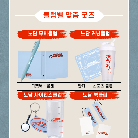
클럽별 맞춤 굿즈
노담 무비클럽
노담 러닝클럽
티켓북 · 볼펜
반다나 · 스포츠 물통
노담 사이언스클럽
노담 북클럽