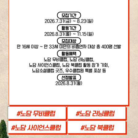
모집기간
2026.7.31(금) ~ 8.23(일)
활동기간
2026.8.31(월) ~ 11.15(일)
모집대상
만 16세 이상 ~ 만 33세 미만의 비흡연자 대상 총 400명 선발
활동혜택
노담 무비클럽, 노담 러닝클럽,
노담 사이언스클럽, 노담 북클럽 활동 참가 기회,
노담소셜클럽 굿즈, 우수클럽원 특별 포상 등
선정발표
2026.8.31(월)