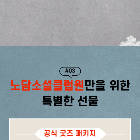
#03
노담소셜클럽원
만을 위한
특별한 선물
공식 굿즈 패키지