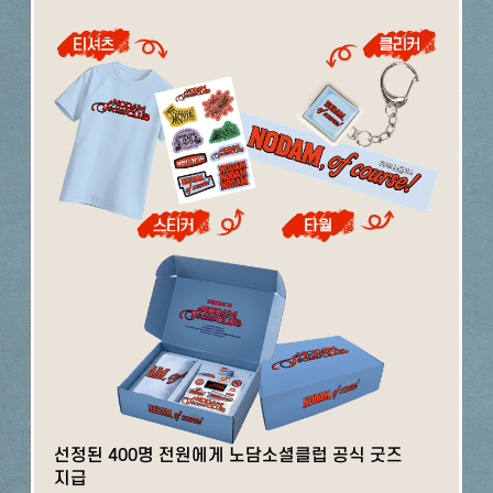
선정된 400명 전원에게 노담소셜클럽 공식 굿즈
지급