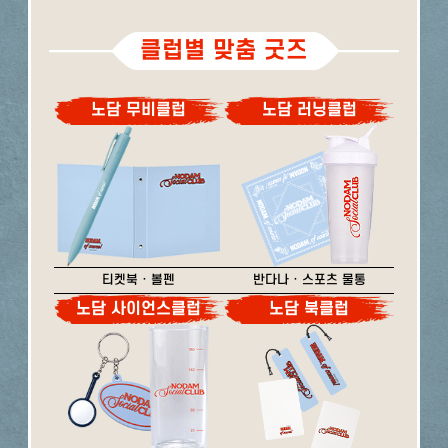
클럽별 맞춤 굿즈
노담 무비클럽
노담 러닝클럽
티켓북 · 볼펜
반다나 · 스포츠 물통
노담 사이언스클럽
노담 북클럽