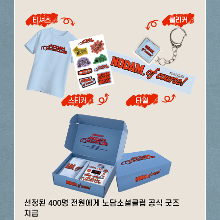
선정된 400명 전원에게 노담소셜클럽 공식 굿즈
지급