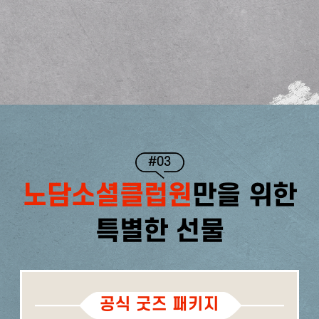
#03
노담소셜클럽원
만을 위한
특별한 선물
공식 굿즈 패키지