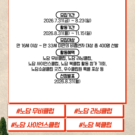
모집기간
2026.7.31(금) ~ 8.23(일)
활동기간
2026.8.31(월) ~ 11.15(일)
모집대상
만 16세 이상 ~ 만 33세 미만의 비흡연자 대상 총 400명 선발
활동혜택
노담 무비클럽, 노담 러닝클럽,
노담 사이언스클럽, 노담 북클럽 활동 참가 기회,
노담소셜클럽 굿즈, 우수클럽원 특별 포상 등
선정발표
2026.8.31(월)