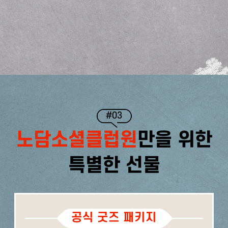
#03
노담소셜클럽원
만을 위한
특별한 선물
공식 굿즈 패키지