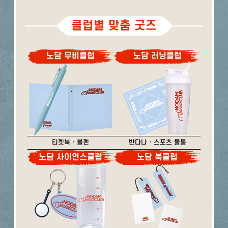
클럽별 맞춤 굿즈
노담 무비클럽
노담 러닝클럽
티켓북 · 볼펜
반다나 · 스포츠 물통
노담 사이언스클럽
노담 북클럽