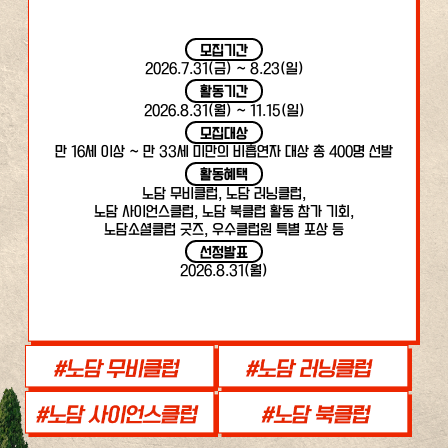
모집기간
2026.7.31(금) ~ 8.23(일)
활동기간
2026.8.31(월) ~ 11.15(일)
모집대상
만 16세 이상 ~ 만 33세 미만의 비흡연자 대상 총 400명 선발
활동혜택
노담 무비클럽, 노담 러닝클럽,
노담 사이언스클럽, 노담 북클럽 활동 참가 기회,
노담소셜클럽 굿즈, 우수클럽원 특별 포상 등
선정발표
2026.8.31(월)