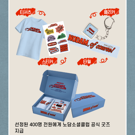
선정된 400명 전원에게 노담소셜클럽 공식 굿즈
지급