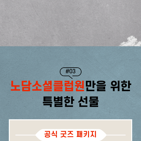
#03
노담소셜클럽원
만을 위한
특별한 선물
공식 굿즈 패키지