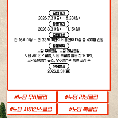
모집기간
2026.7.31(금) ~ 8.23(일)
활동기간
2026.8.31(월) ~ 11.15(일)
모집대상
만 16세 이상 ~ 만 33세 미만의 비흡연자 대상 총 400명 선발
활동혜택
노담 무비클럽, 노담 러닝클럽,
노담 사이언스클럽, 노담 북클럽 활동 참가 기회,
노담소셜클럽 굿즈, 우수클럽원 특별 포상 등
선정발표
2026.8.31(월)