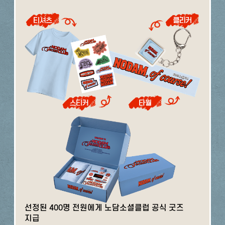
선정된 400명 전원에게 노담소셜클럽 공식 굿즈
지급