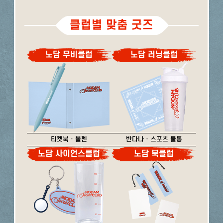
클럽별 맞춤 굿즈
노담 무비클럽
노담 러닝클럽
티켓북 · 볼펜
반다나 · 스포츠 물통
노담 사이언스클럽
노담 북클럽