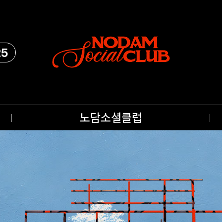
25
노담소셜클럽