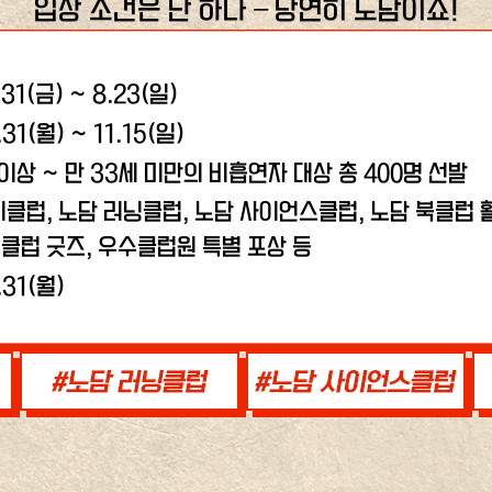
입장 조건은 단 하나 – 당연히 노담이죠!
.31(금) ~ 8.23(일)
.31(월) ~ 11.15(일)
 이상 ~ 만 33세 미만의 비흡연자 대상 총 400명 선발
비클럽, 노담 러닝클럽,
노담 사이언스클럽, 노담 북클럽 활
클럽 굿즈, 우수클럽원 특별 포상 등
.31(월)