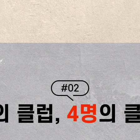
#02
의 클럽,
4명
의 