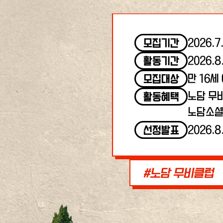
2026.7
모집기간
2026.8
활동기간
만 16세
모집대상
노담 무
활동혜택
노담소셜
2026.8
선정발표