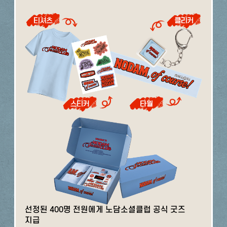
선정된 400명 전원에게 노담소셜클럽 공식 굿즈
지급