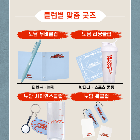
클럽별 맞춤 굿즈
노담 무비클럽
노담 러닝클럽
티켓북 · 볼펜
반다나 · 스포츠 물통
노담 사이언스클럽
노담 북클럽