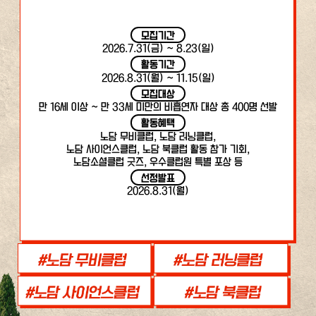
모집기간
2026.7.31(금) ~ 8.23(일)
활동기간
2026.8.31(월) ~ 11.15(일)
모집대상
만 16세 이상 ~ 만 33세 미만의 비흡연자 대상 총 400명 선발
활동혜택
노담 무비클럽, 노담 러닝클럽,
노담 사이언스클럽, 노담 북클럽 활동 참가 기회,
노담소셜클럽 굿즈, 우수클럽원 특별 포상 등
선정발표
2026.8.31(월)