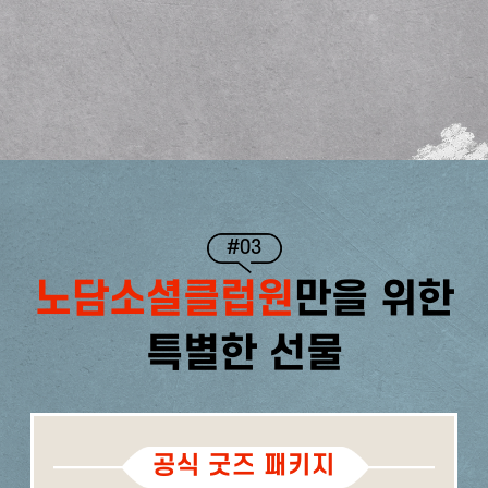
#03
노담소셜클럽원
만을 위한
특별한 선물
공식 굿즈 패키지