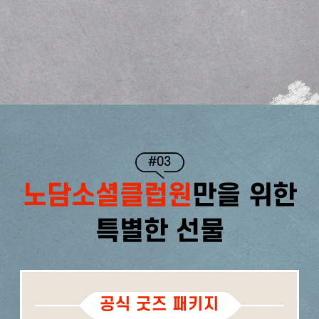
#03
노담소셜클럽원
만을 위한
특별한 선물
공식 굿즈 패키지