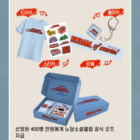
선정된 400명 전원에게 노담소셜클럽 공식 굿즈
지급