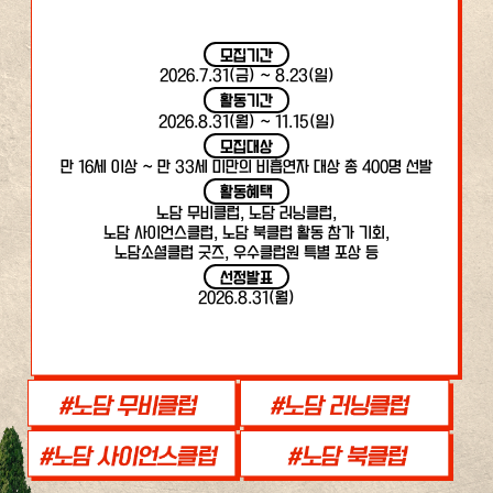
모집기간
2026.7.31(금) ~ 8.23(일)
활동기간
2026.8.31(월) ~ 11.15(일)
모집대상
만 16세 이상 ~ 만 33세 미만의 비흡연자 대상 총 400명 선발
활동혜택
노담 무비클럽, 노담 러닝클럽,
노담 사이언스클럽, 노담 북클럽 활동 참가 기회,
노담소셜클럽 굿즈, 우수클럽원 특별 포상 등
선정발표
2026.8.31(월)