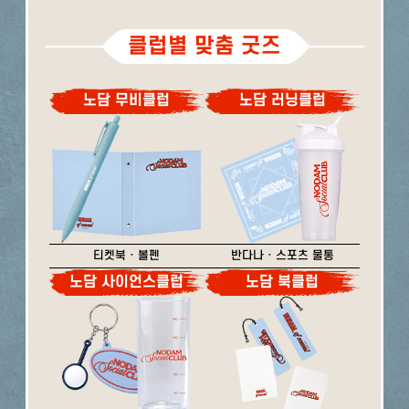
클럽별 맞춤 굿즈
노담 무비클럽
노담 러닝클럽
티켓북 · 볼펜
반다나 · 스포츠 물통
노담 사이언스클럽
노담 북클럽