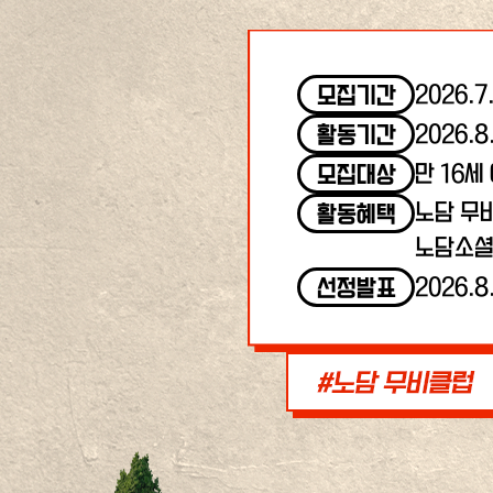
2026.7
모집기간
2026.8
활동기간
만 16세
모집대상
노담 무
활동혜택
노담소셜
2026.8
선정발표