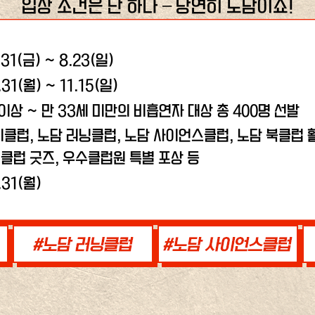
입장 조건은 단 하나 – 당연히 노담이죠!
.31(금) ~ 8.23(일)
.31(월) ~ 11.15(일)
 이상 ~ 만 33세 미만의 비흡연자 대상 총 400명 선발
비클럽, 노담 러닝클럽,
노담 사이언스클럽, 노담 북클럽 활
클럽 굿즈, 우수클럽원 특별 포상 등
.31(월)