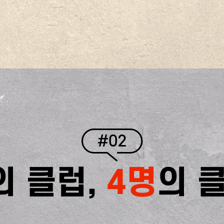
#02
의 클럽,
4명
의 