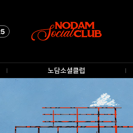
25
노담소셜클럽