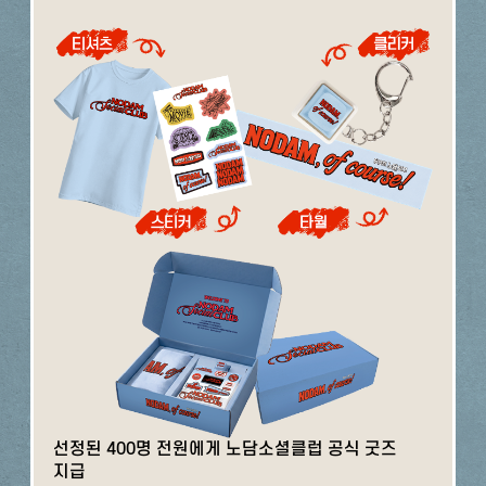
선정된 400명 전원에게 노담소셜클럽 공식 굿즈
지급