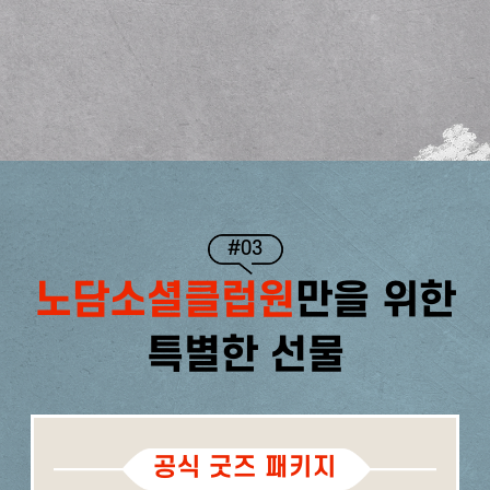
#03
노담소셜클럽원
만을 위한
특별한 선물
공식 굿즈 패키지