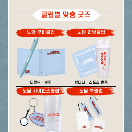
클럽별 맞춤 굿즈
노담 무비클럽
노담 러닝클럽
티켓북 · 볼펜
반다나 · 스포츠 물통
노담 사이언스클럽
노담 북클럽