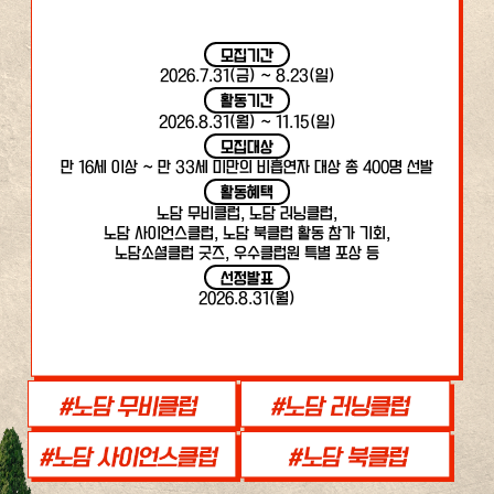
모집기간
2026.7.31(금) ~ 8.23(일)
활동기간
2026.8.31(월) ~ 11.15(일)
모집대상
만 16세 이상 ~ 만 33세 미만의 비흡연자 대상 총 400명 선발
활동혜택
노담 무비클럽, 노담 러닝클럽,
노담 사이언스클럽, 노담 북클럽 활동 참가 기회,
노담소셜클럽 굿즈, 우수클럽원 특별 포상 등
선정발표
2026.8.31(월)