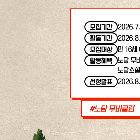
2026.7
모집기간
2026.8
활동기간
만 16세
모집대상
노담 무
활동혜택
노담소셜
2026.8
선정발표