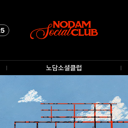
25
노담소셜클럽