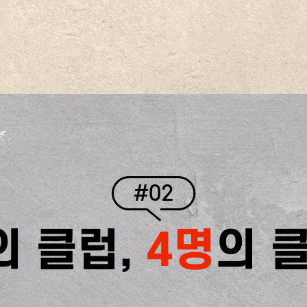
#02
의 클럽,
4명
의 