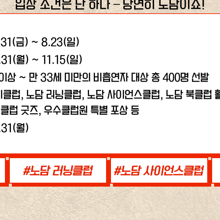
입장 조건은 단 하나 – 당연히 노담이죠!
.31(금) ~ 8.23(일)
.31(월) ~ 11.15(일)
 이상 ~ 만 33세 미만의 비흡연자 대상 총 400명 선발
비클럽, 노담 러닝클럽,
노담 사이언스클럽, 노담 북클럽 활
클럽 굿즈, 우수클럽원 특별 포상 등
.31(월)