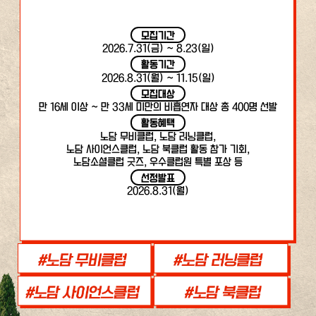
모집기간
2026.7.31(금) ~ 8.23(일)
활동기간
2026.8.31(월) ~ 11.15(일)
모집대상
만 16세 이상 ~ 만 33세 미만의 비흡연자 대상 총 400명 선발
활동혜택
노담 무비클럽, 노담 러닝클럽,
노담 사이언스클럽, 노담 북클럽 활동 참가 기회,
노담소셜클럽 굿즈, 우수클럽원 특별 포상 등
선정발표
2026.8.31(월)