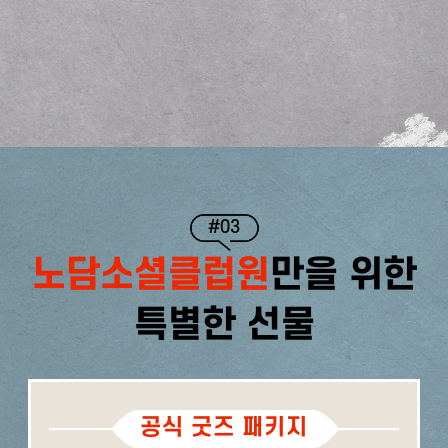
#03
노담소셜클럽원
만을 위한
특별한 선물
공식 굿즈 패키지