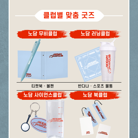
클럽별 맞춤 굿즈
노담 무비클럽
노담 러닝클럽
티켓북 · 볼펜
반다나 · 스포츠 물통
노담 사이언스클럽
노담 북클럽