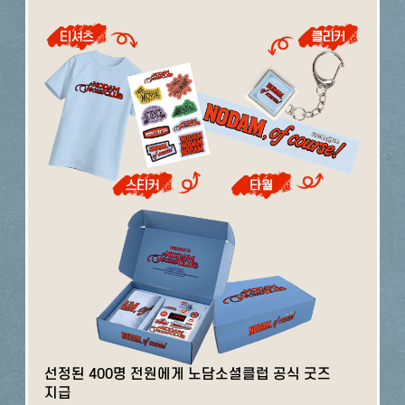
선정된 400명 전원에게 노담소셜클럽 공식 굿즈
지급