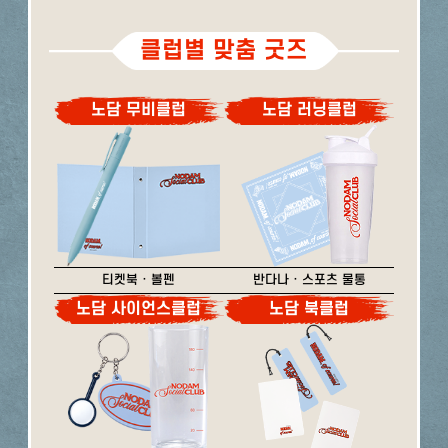
클럽별 맞춤 굿즈
노담 무비클럽
노담 러닝클럽
티켓북 · 볼펜
반다나 · 스포츠 물통
노담 사이언스클럽
노담 북클럽