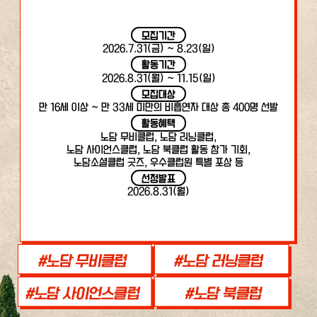
모집기간
2026.7.31(금) ~ 8.23(일)
활동기간
2026.8.31(월) ~ 11.15(일)
모집대상
만 16세 이상 ~ 만 33세 미만의 비흡연자 대상 총 400명 선발
활동혜택
노담 무비클럽, 노담 러닝클럽,
노담 사이언스클럽, 노담 북클럽 활동 참가 기회,
노담소셜클럽 굿즈, 우수클럽원 특별 포상 등
선정발표
2026.8.31(월)