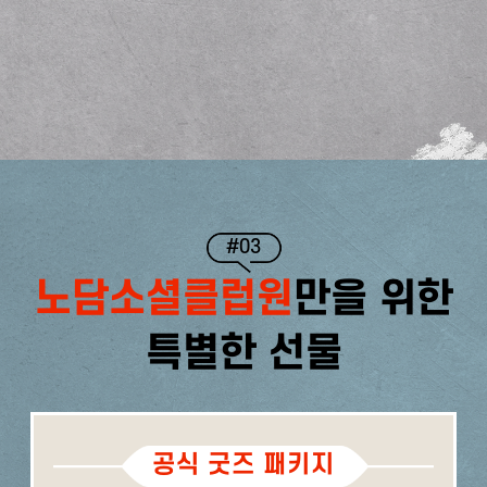
#03
노담소셜클럽원
만을 위한
특별한 선물
공식 굿즈 패키지