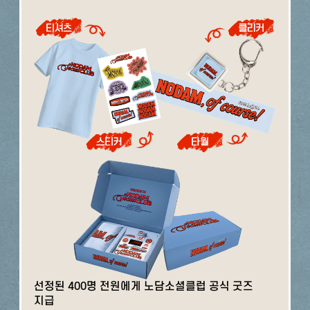
선정된 400명 전원에게 노담소셜클럽 공식 굿즈
지급