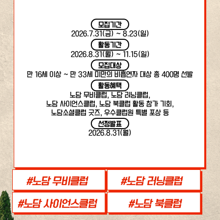
모집기간
2026.7.31(금) ~ 8.23(일)
활동기간
2026.8.31(월) ~ 11.15(일)
모집대상
만 16세 이상 ~ 만 33세 미만의 비흡연자 대상 총 400명 선발
활동혜택
노담 무비클럽, 노담 러닝클럽,
노담 사이언스클럽, 노담 북클럽 활동 참가 기회,
노담소셜클럽 굿즈, 우수클럽원 특별 포상 등
선정발표
2026.8.31(월)