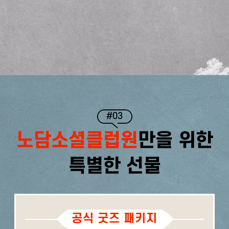
#03
노담소셜클럽원
만을 위한
특별한 선물
공식 굿즈 패키지