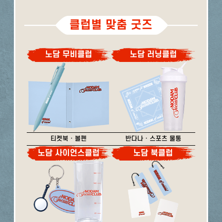
클럽별 맞춤 굿즈
노담 무비클럽
노담 러닝클럽
티켓북 · 볼펜
반다나 · 스포츠 물통
노담 사이언스클럽
노담 북클럽