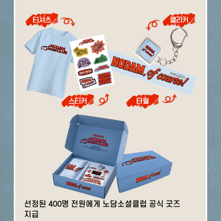
선정된 400명 전원에게 노담소셜클럽 공식 굿즈
지급