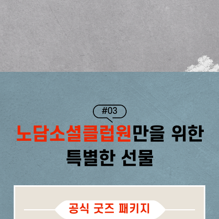
#03
노담소셜클럽원
만을 위한
특별한 선물
공식 굿즈 패키지