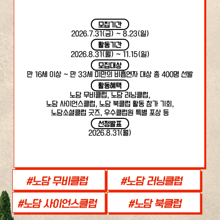
모집기간
2026.7.31(금) ~ 8.23(일)
활동기간
2026.8.31(월) ~ 11.15(일)
모집대상
만 16세 이상 ~ 만 33세 미만의 비흡연자 대상 총 400명 선발
활동혜택
노담 무비클럽, 노담 러닝클럽,
노담 사이언스클럽, 노담 북클럽 활동 참가 기회,
노담소셜클럽 굿즈, 우수클럽원 특별 포상 등
선정발표
2026.8.31(월)