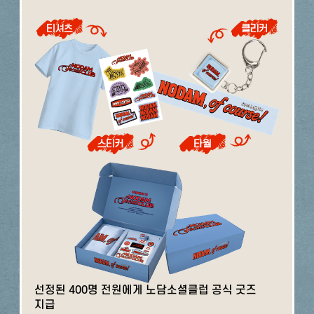
선정된 400명 전원에게 노담소셜클럽 공식 굿즈
지급