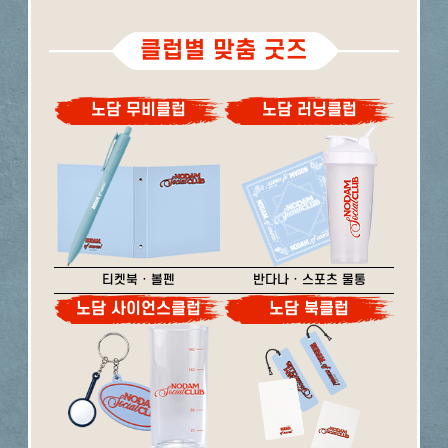
클럽별 맞춤 굿즈
노담 무비클럽
노담 러닝클럽
티켓북 · 볼펜
반다나 · 스포츠 물통
노담 사이언스클럽
노담 북클럽