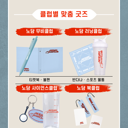
클럽별 맞춤 굿즈
노담 무비클럽
노담 러닝클럽
티켓북 · 볼펜
반다나 · 스포츠 물통
노담 사이언스클럽
노담 북클럽