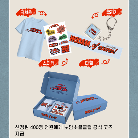
선정된 400명 전원에게 노담소셜클럽 공식 굿즈
지급