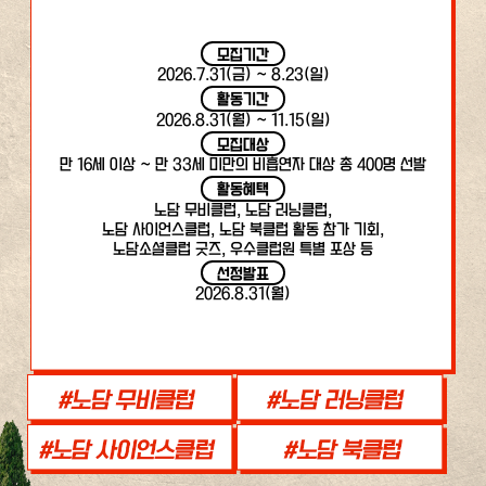
모집기간
2026.7.31(금) ~ 8.23(일)
활동기간
2026.8.31(월) ~ 11.15(일)
모집대상
만 16세 이상 ~ 만 33세 미만의 비흡연자 대상 총 400명 선발
활동혜택
노담 무비클럽, 노담 러닝클럽,
노담 사이언스클럽, 노담 북클럽 활동 참가 기회,
노담소셜클럽 굿즈, 우수클럽원 특별 포상 등
선정발표
2026.8.31(월)