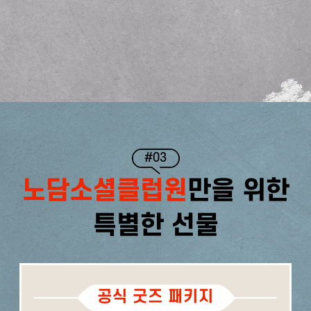
#03
노담소셜클럽원
만을 위한
특별한 선물
공식 굿즈 패키지