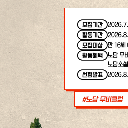
2026.7
모집기간
2026.8
활동기간
만 16세
모집대상
노담 무
활동혜택
노담소셜
2026.8
선정발표