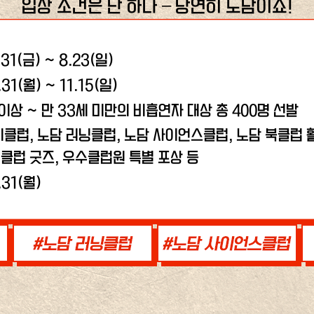
입장 조건은 단 하나 – 당연히 노담이죠!
.31(금) ~ 8.23(일)
.31(월) ~ 11.15(일)
 이상 ~ 만 33세 미만의 비흡연자 대상 총 400명 선발
비클럽, 노담 러닝클럽,
노담 사이언스클럽, 노담 북클럽 활
클럽 굿즈, 우수클럽원 특별 포상 등
.31(월)