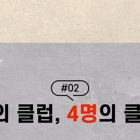
#02
의 클럽,
4명
의 