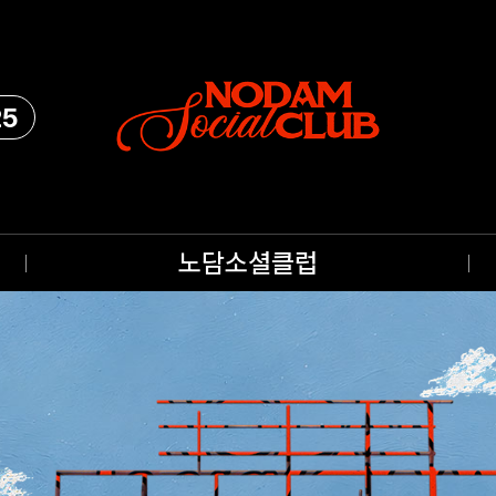
25
노담소셜클럽