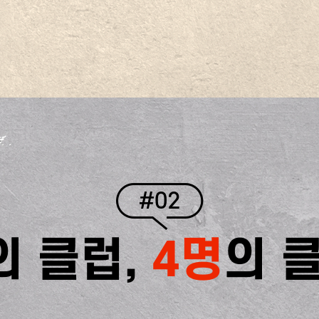
#02
의 클럽,
4명
의 