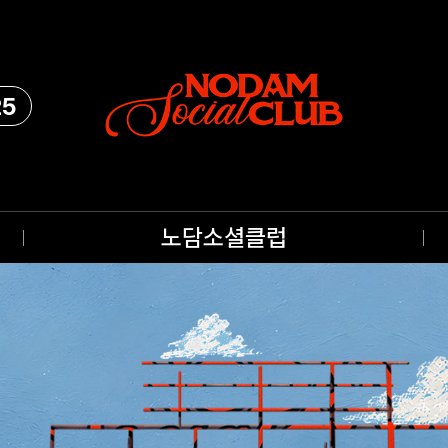
25
노담소셜클럽