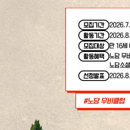
2026.7
모집기간
2026.8
활동기간
만 16세
모집대상
노담 무
활동혜택
노담소셜
2026.8
선정발표