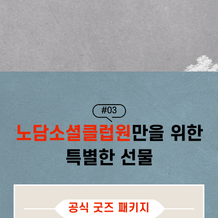
#03
노담소셜클럽원
만을 위한
특별한 선물
공식 굿즈 패키지