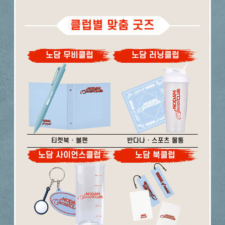
클럽별 맞춤 굿즈
노담 무비클럽
노담 러닝클럽
티켓북 · 볼펜
반다나 · 스포츠 물통
노담 사이언스클럽
노담 북클럽