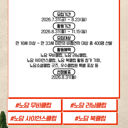
모집기간
2026.7.31(금) ~ 8.23(일)
활동기간
2026.8.31(월) ~ 11.15(일)
모집대상
만 16세 이상 ~ 만 33세 미만의 비흡연자 대상 총 400명 선발
활동혜택
노담 무비클럽, 노담 러닝클럽,
노담 사이언스클럽, 노담 북클럽 활동 참가 기회,
노담소셜클럽 굿즈, 우수클럽원 특별 포상 등
선정발표
2026.8.31(월)