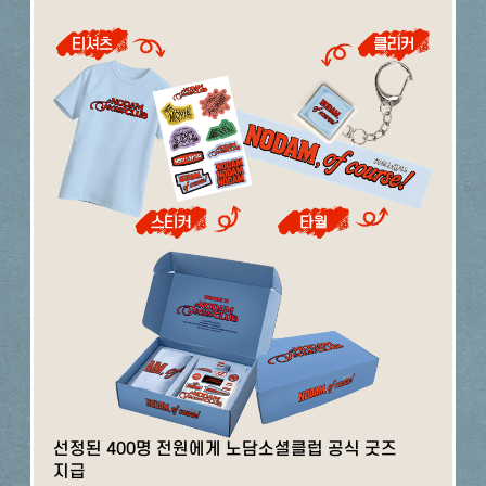
선정된 400명 전원에게 노담소셜클럽 공식 굿즈
지급