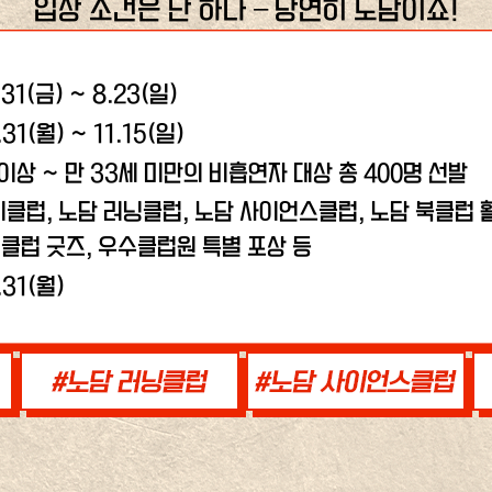
입장 조건은 단 하나 – 당연히 노담이죠!
.31(금) ~ 8.23(일)
.31(월) ~ 11.15(일)
 이상 ~ 만 33세 미만의 비흡연자 대상 총 400명 선발
비클럽, 노담 러닝클럽,
노담 사이언스클럽, 노담 북클럽 활
클럽 굿즈, 우수클럽원 특별 포상 등
.31(월)