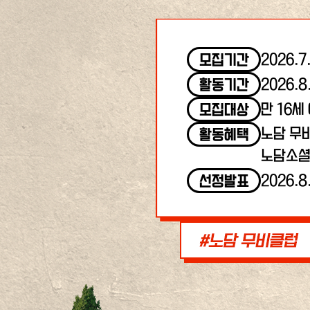
2026.7
모집기간
2026.8
활동기간
만 16세
모집대상
노담 무
활동혜택
노담소셜
2026.8
선정발표