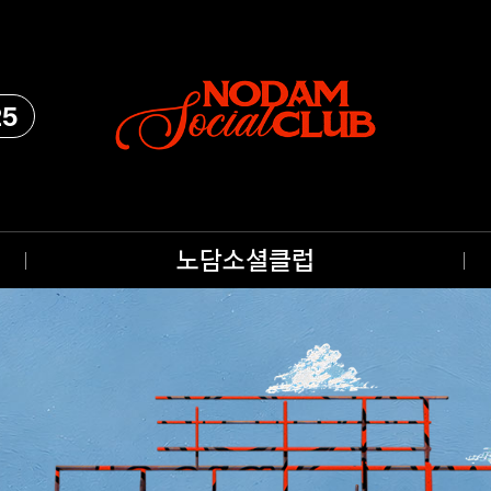
25
노담소셜클럽