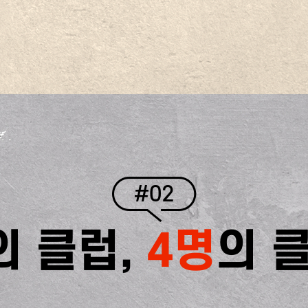
#02
의 클럽,
4명
의 