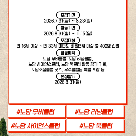
모집기간
2026.7.31(금) ~ 8.23(일)
활동기간
2026.8.31(월) ~ 11.15(일)
모집대상
만 16세 이상 ~ 만 33세 미만의 비흡연자 대상 총 400명 선발
활동혜택
노담 무비클럽, 노담 러닝클럽,
노담 사이언스클럽, 노담 북클럽 활동 참가 기회,
노담소셜클럽 굿즈, 우수클럽원 특별 포상 등
선정발표
2026.8.31(월)