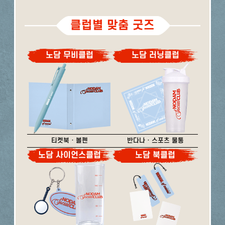
클럽별 맞춤 굿즈
노담 무비클럽
노담 러닝클럽
티켓북 · 볼펜
반다나 · 스포츠 물통
노담 사이언스클럽
노담 북클럽