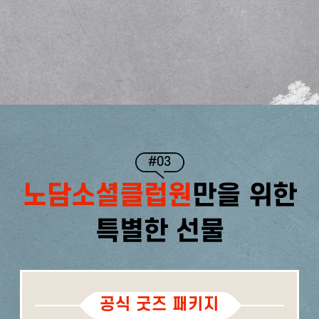
#03
노담소셜클럽원
만을 위한
특별한 선물
공식 굿즈 패키지