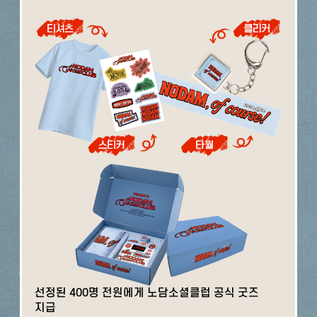
선정된 400명 전원에게 노담소셜클럽 공식 굿즈
지급