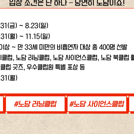
입장 조건은 단 하나 – 당연히 노담이죠!
.31(금) ~ 8.23(일)
.31(월) ~ 11.15(일)
 이상 ~ 만 33세 미만의 비흡연자 대상 총 400명 선발
비클럽, 노담 러닝클럽,
노담 사이언스클럽, 노담 북클럽 활
클럽 굿즈, 우수클럽원 특별 포상 등
.31(월)