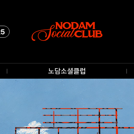
25
노담소셜클럽