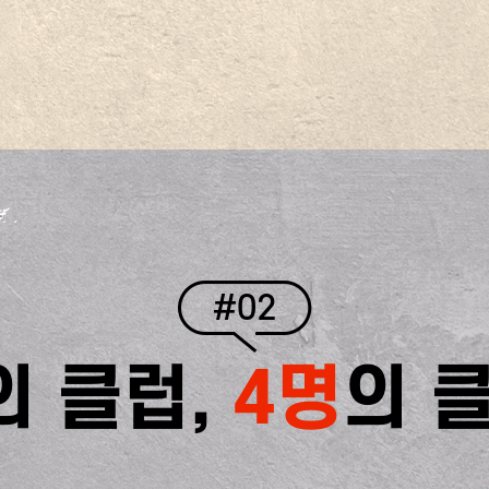
#02
의 클럽,
4명
의 