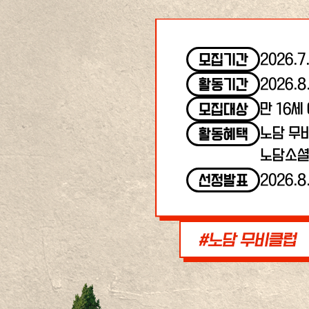
2026.7
모집기간
2026.8
활동기간
만 16세
모집대상
노담 무
활동혜택
노담소셜
2026.8
선정발표