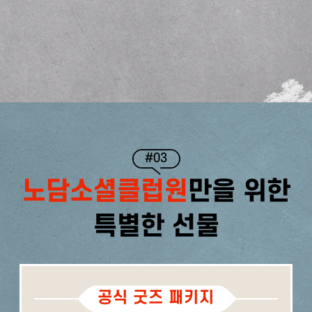
#03
노담소셜클럽원
만을 위한
특별한 선물
공식 굿즈 패키지