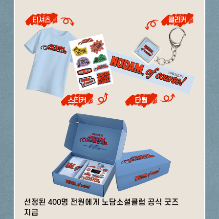
선정된 400명 전원에게 노담소셜클럽 공식 굿즈
지급