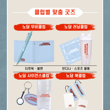
클럽별 맞춤 굿즈
노담 무비클럽
노담 러닝클럽
티켓북 · 볼펜
반다나 · 스포츠 물통
노담 사이언스클럽
노담 북클럽