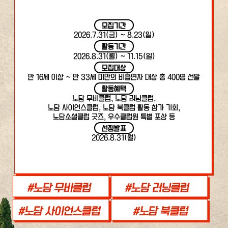
모집기간
2026.7.31(금) ~ 8.23(일)
활동기간
2026.8.31(월) ~ 11.15(일)
모집대상
만 16세 이상 ~ 만 33세 미만의 비흡연자 대상 총 400명 선발
활동혜택
노담 무비클럽, 노담 러닝클럽,
노담 사이언스클럽, 노담 북클럽 활동 참가 기회,
노담소셜클럽 굿즈, 우수클럽원 특별 포상 등
선정발표
2026.8.31(월)