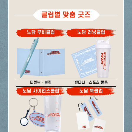
클럽별 맞춤 굿즈
노담 무비클럽
노담 러닝클럽
티켓북 · 볼펜
반다나 · 스포츠 물통
노담 사이언스클럽
노담 북클럽