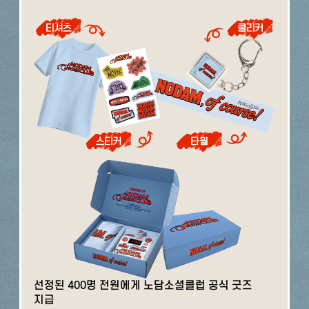
선정된 400명 전원에게 노담소셜클럽 공식 굿즈
지급