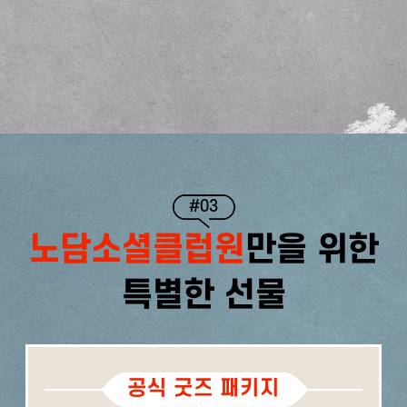
#03
노담소셜클럽원
만을 위한
특별한 선물
공식 굿즈 패키지