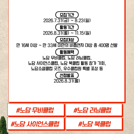
모집기간
2026.7.31(금) ~ 8.23(일)
활동기간
2026.8.31(월) ~ 11.15(일)
모집대상
만 16세 이상 ~ 만 33세 미만의 비흡연자 대상 총 400명 선발
활동혜택
노담 무비클럽, 노담 러닝클럽,
노담 사이언스클럽, 노담 북클럽 활동 참가 기회,
노담소셜클럽 굿즈, 우수클럽원 특별 포상 등
선정발표
2026.8.31(월)