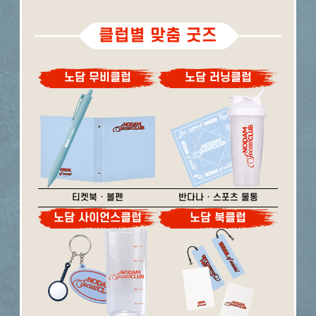
클럽별 맞춤 굿즈
노담 무비클럽
노담 러닝클럽
티켓북 · 볼펜
반다나 · 스포츠 물통
노담 사이언스클럽
노담 북클럽