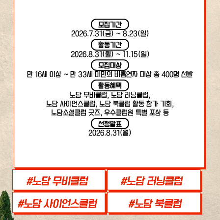
모집기간
2026.7.31(금) ~ 8.23(일)
활동기간
2026.8.31(월) ~ 11.15(일)
모집대상
만 16세 이상 ~ 만 33세 미만의 비흡연자 대상 총 400명 선발
활동혜택
노담 무비클럽, 노담 러닝클럽,
노담 사이언스클럽, 노담 북클럽 활동 참가 기회,
노담소셜클럽 굿즈, 우수클럽원 특별 포상 등
선정발표
2026.8.31(월)