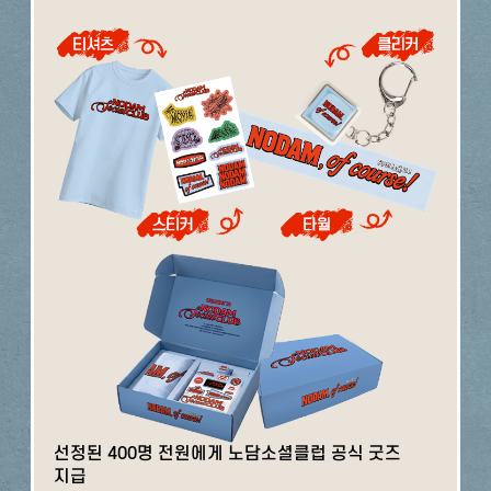
선정된 400명 전원에게 노담소셜클럽 공식 굿즈
지급