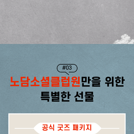
#03
노담소셜클럽원
만을 위한
특별한 선물
공식 굿즈 패키지