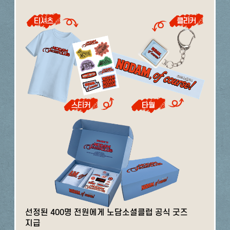
선정된 400명 전원에게 노담소셜클럽 공식 굿즈
지급