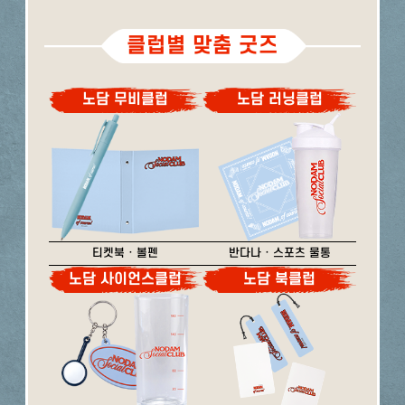
클럽별 맞춤 굿즈
노담 무비클럽
노담 러닝클럽
티켓북 · 볼펜
반다나 · 스포츠 물통
노담 사이언스클럽
노담 북클럽