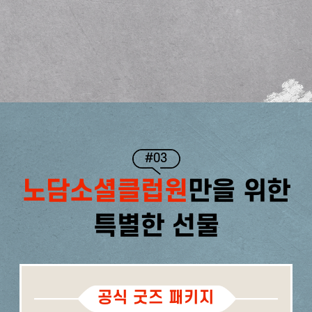
#03
노담소셜클럽원
만을 위한
특별한 선물
공식 굿즈 패키지