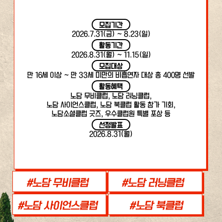
모집기간
2026.7.31(금) ~ 8.23(일)
활동기간
2026.8.31(월) ~ 11.15(일)
모집대상
만 16세 이상 ~ 만 33세 미만의 비흡연자 대상 총 400명 선발
활동혜택
노담 무비클럽, 노담 러닝클럽,
노담 사이언스클럽, 노담 북클럽 활동 참가 기회,
노담소셜클럽 굿즈, 우수클럽원 특별 포상 등
선정발표
2026.8.31(월)