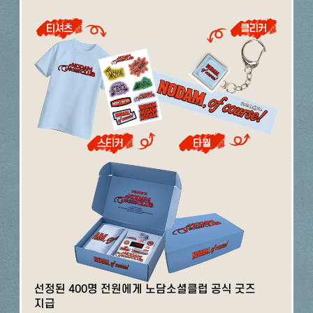
선정된 400명 전원에게 노담소셜클럽 공식 굿즈
지급