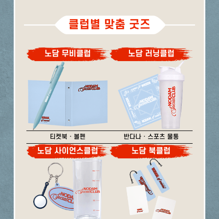
클럽별 맞춤 굿즈
노담 무비클럽
노담 러닝클럽
티켓북 · 볼펜
반다나 · 스포츠 물통
노담 사이언스클럽
노담 북클럽