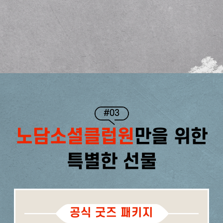
#03
노담소셜클럽원
만을 위한
특별한 선물
공식 굿즈 패키지