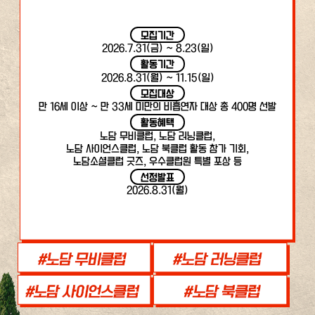
모집기간
2026.7.31(금) ~ 8.23(일)
활동기간
2026.8.31(월) ~ 11.15(일)
모집대상
만 16세 이상 ~ 만 33세 미만의 비흡연자 대상 총 400명 선발
활동혜택
노담 무비클럽, 노담 러닝클럽,
노담 사이언스클럽, 노담 북클럽 활동 참가 기회,
노담소셜클럽 굿즈, 우수클럽원 특별 포상 등
선정발표
2026.8.31(월)