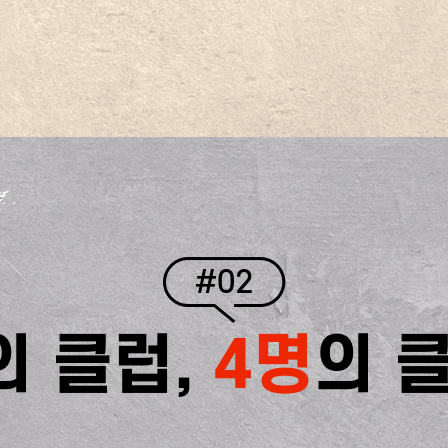
#02
의 클럽,
4명
의 