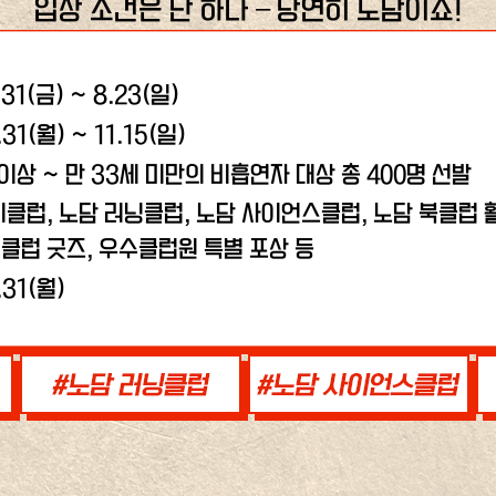
입장 조건은 단 하나 – 당연히 노담이죠!
.31(금) ~ 8.23(일)
.31(월) ~ 11.15(일)
 이상 ~ 만 33세 미만의 비흡연자 대상 총 400명 선발
비클럽, 노담 러닝클럽,
노담 사이언스클럽, 노담 북클럽 활
클럽 굿즈, 우수클럽원 특별 포상 등
.31(월)