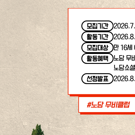
2026.7
모집기간
2026.8
활동기간
만 16세
모집대상
노담 무
활동혜택
노담소셜
2026.8
선정발표