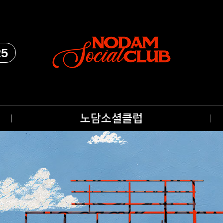
25
노담소셜클럽