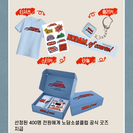
선정된 400명 전원에게 노담소셜클럽 공식 굿즈
지급