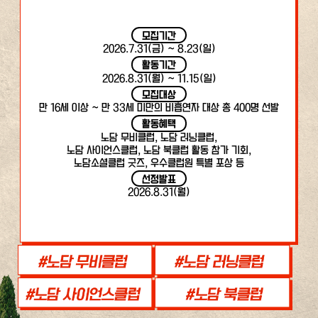
모집기간
2026.7.31(금) ~ 8.23(일)
활동기간
2026.8.31(월) ~ 11.15(일)
모집대상
만 16세 이상 ~ 만 33세 미만의 비흡연자 대상 총 400명 선발
활동혜택
노담 무비클럽, 노담 러닝클럽,
노담 사이언스클럽, 노담 북클럽 활동 참가 기회,
노담소셜클럽 굿즈, 우수클럽원 특별 포상 등
선정발표
2026.8.31(월)