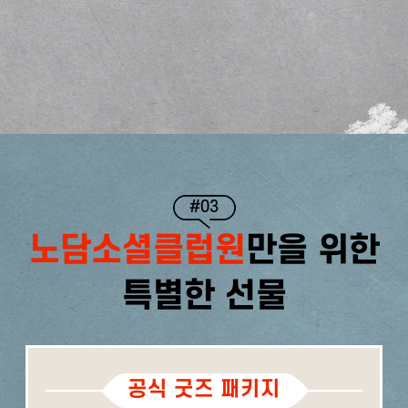
#03
노담소셜클럽원
만을 위한
특별한 선물
공식 굿즈 패키지