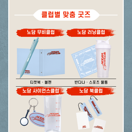
클럽별 맞춤 굿즈
노담 무비클럽
노담 러닝클럽
티켓북 · 볼펜
반다나 · 스포츠 물통
노담 사이언스클럽
노담 북클럽