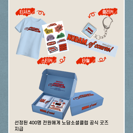
선정된 400명 전원에게 노담소셜클럽 공식 굿즈
지급