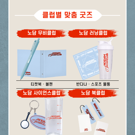
클럽별 맞춤 굿즈
노담 무비클럽
노담 러닝클럽
티켓북 · 볼펜
반다나 · 스포츠 물통
노담 사이언스클럽
노담 북클럽