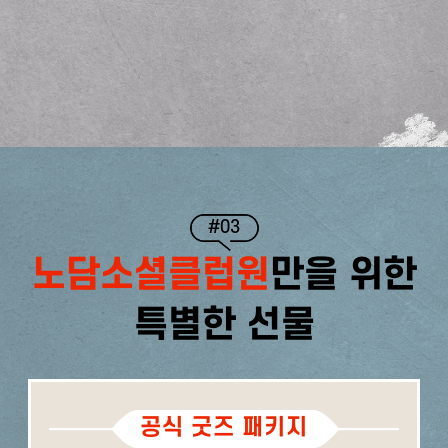
#03
노담소셜클럽원
만을 위한
특별한 선물
공식 굿즈 패키지