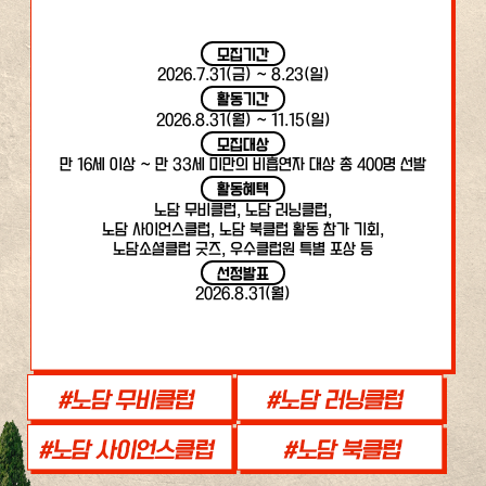
모집기간
2026.7.31(금) ~ 8.23(일)
활동기간
2026.8.31(월) ~ 11.15(일)
모집대상
만 16세 이상 ~ 만 33세 미만의 비흡연자 대상 총 400명 선발
활동혜택
노담 무비클럽, 노담 러닝클럽,
노담 사이언스클럽, 노담 북클럽 활동 참가 기회,
노담소셜클럽 굿즈, 우수클럽원 특별 포상 등
선정발표
2026.8.31(월)