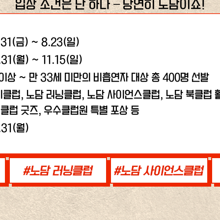
입장 조건은 단 하나 – 당연히 노담이죠!
.31(금) ~ 8.23(일)
.31(월) ~ 11.15(일)
 이상 ~ 만 33세 미만의 비흡연자 대상 총 400명 선발
비클럽, 노담 러닝클럽,
노담 사이언스클럽, 노담 북클럽 활
클럽 굿즈, 우수클럽원 특별 포상 등
.31(월)