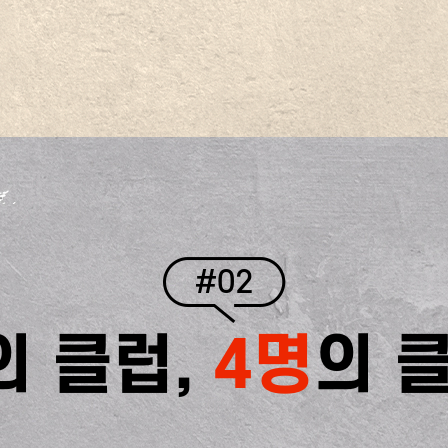
#02
의 클럽,
4명
의 