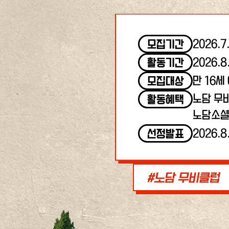
2026.7
모집기간
2026.8
활동기간
만 16세
모집대상
노담 무
활동혜택
노담소셜
2026.8
선정발표