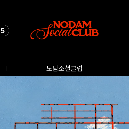
25
노담소셜클럽